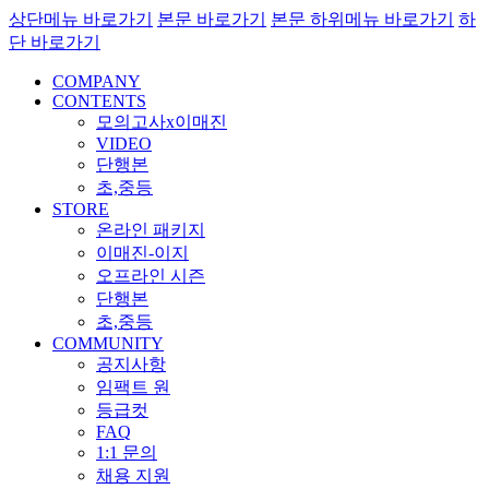
상단메뉴 바로가기
본문 바로가기
본문 하위메뉴 바로가기
하
단 바로가기
COMPANY
CONTENTS
모의고사x이매진
VIDEO
단행본
초,중등
STORE
온라인 패키지
이매진-이지
오프라인 시즌
단행본
초,중등
COMMUNITY
공지사항
임팩트 원
등급컷
FAQ
1:1 문의
채용 지원