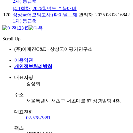
2차) 등급컷
[4-1회차] 2026학년도 수능대비
170
상상국어모의고사 (파이널Ⅰ제
관리자
2025.08.08
16842
1차) 등급컷
1
2
3
4
5
Scroll Up
(주)이매진C&E · 상상국어평가연구소
이용약관
개인정보처리방침
대표자명
강상희
주소
서울특별시 서초구 서초대로 67 성령빌딩 4층.
대표전화
02-578-3881
팩스