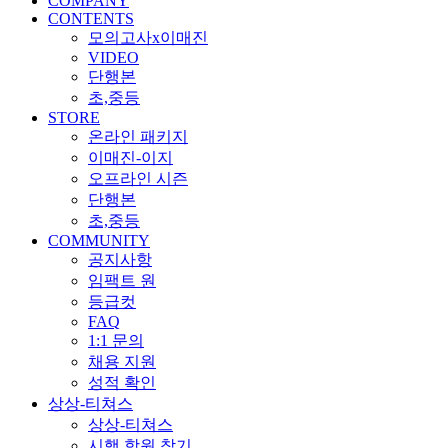
COMPANY
CONTENTS
모의고사x이매진
VIDEO
단행본
초,중등
STORE
온라인 패키지
이매진-이지
오프라인 시즌
단행본
초,중등
COMMUNITY
공지사항
임팩트 원
등급컷
FAQ
1:1 문의
채용 지원
성적 확인
상상-티쳐스
상상-티쳐스
시행 학원 찾기